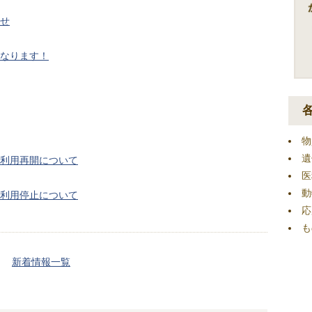
せ
なります！
物
遺
利用再開について
医
動
利用停止について
応
も
新着情報一覧