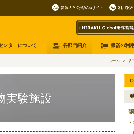
愛媛大学公式Webサイト
利用案内
センターについて
各部門紹介
機器の利
ホーム
各
C
物実験施設
部