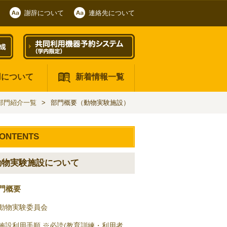
謝辞について
連絡先について
用について
新着情報一覧
部門紹介一覧
部門概要（動物実験施設）
ONTENTS
動物実験施設について
門概要
動物実験委員会
施設利用手順 ※必読(教育訓練・利用者