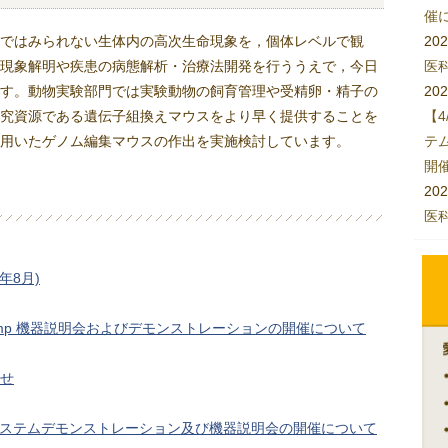
催
ではみられない生体内の高次生命現象を，個体レベルで観
202
現象解明や疾患の病態解析・治療法開発を行ううえで，今日
医
す。動物実験部門では実験動物の飼育管理や受精卵・精子の
202
究資源である遺伝子組換えマウスをより早く提供することを
【4
用いたゲノム編集マウスの作出を実施検討しています。
テ
開
202
医
年8月)
 stamp 機器説明会およびデモンストレーションの開催について
せ
注射システムデモンストレーション及び機器説明会の開催について