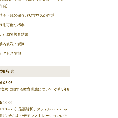
習会)
精子・胚の保存, KOマウスの作製
利用可能な機器
ﾓﾆﾀｰ動物検査結果
学内規程・規則
アクセス情報
お知らせ
6.08.03
物実験に関する教育訓練について(令和8年8
5.10.06
1/18～20】足裏解析システムFoot stamp
器説明会およびデモンストレーションの開