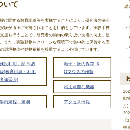
ついて
講
験に関する教育訓練等を実施することにより，研究者の法令
実験が適正に実施されることを目的としています。実験手技
支援も行うことで，研究者の動物の取り扱い技術の向上，使
。また，実験動物をクリーンな環境下で集中的に保管する高
の環境整備や動物福祉を尊重するよう心掛けています。
施設利用手順 ※必
精子・胚の保存, K
読(教育訓練・利用
Oマウスの作製
者講習会)
利用可能な機器
202
動
学内規程・規則
アクセス情報
月)
202
【1
機