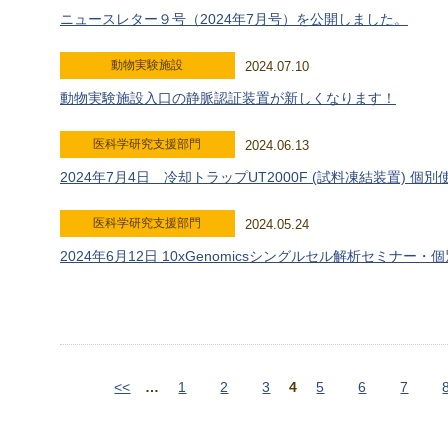
ニュースレター９号（2024年7月号）を公開しました。
動物実験施設
2024.07.10
動物実験施設入口の静脈認証装置が新しくなります！
医科学研究支援部門
2024.06.13
2024年7月4日 冷却トラップUT2000F (試料凍結装置) 
医科学研究支援部門
2024.05.24
2024年6月12日 10xGenomicsシングルセル解析セミナー
<<
…
1
2
3
4
5
6
7